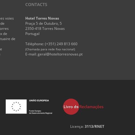
CONTACTS
les voies
Hotel Torres Novas
 de
Praça 5 de Outubro, 5
Torres
2350-418 Torres Novas
ux de
Portugal
tuaire de
Téléphone: (+351) 249 813 660
le
(Chamada para rede fixa nacional)
u
E-mail:
geral@hoteltorresnovas.pt
Licença:
3113/RNET