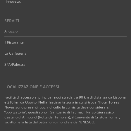
rinnovato.
SERVIZI
Alloggio
Il Ristorante
La Caffetteria
SPA/Palestra
LOCALIZZAZIONE E ACCESSI
Facilità di accesso ai principali nodi stradali; a 90 km di distanza da Lisbona
e 210 km da Oporto. Nell’affascinante zona in cui si trova l’Hotel Torres
Novas sono presenti luoghi di culto la cui visita deve considerarsi
“obbligatoria”; questi sono il Santuario di Fatima, il Parco Giurassico, il
Castello di Almourol (Rotta dei Templari), il Convento di Cristo a Tomar,
iscritto nella lista del patrimonio mondiale dell’UNESCO.